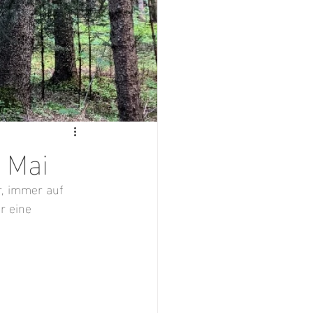
 Mai
, immer auf 
r eine 