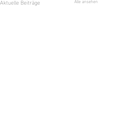
Aktuelle Beiträge
Alle ansehen
Am Widdumer We
Dezember.
Kommentare
Heute: 10 Kilometer