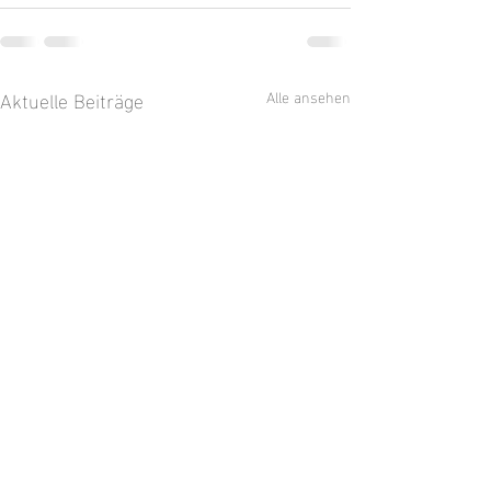
Aktuelle Beiträge
Alle ansehen
Am Widdumer We